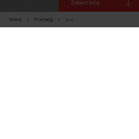
Zobacz listę
Home
Przetargi
Inne
RODZAJ PRZETARGU
NIERUCHOMOŚCI
RUCHOMOŚCI
NALEŻNOŚCI
PRAWA
INNE