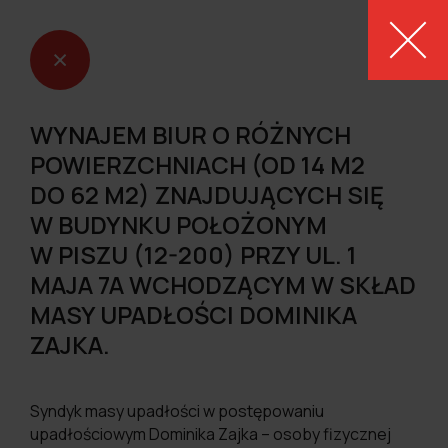
MENU
WYNAJEM BIUR O RÓŻNYCH
POWIERZCHNIACH (OD 14 M2
DO 62 M2) ZNAJDUJĄCYCH SIĘ
W BUDYNKU POŁOŻONYM
W PISZU (12-200) PRZY UL. 1
MAJA 7A WCHODZĄCYM W SKŁAD
MASY UPADŁOŚCI DOMINIKA
ZAJKA.
Syndyk masy upadłości w postępowaniu
upadłościowym Dominika Zajka – osoby fizycznej