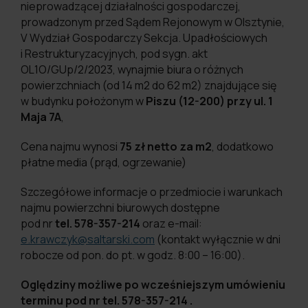
nieprowadzącej działalności gospodarczej,
prowadzonym przed Sądem Rejonowym w Olsztynie,
V Wydział Gospodarczy Sekcja. Upadłościowych
i Restrukturyzacyjnych, pod sygn. akt
OL1O/GUp/2/2023, wynajmie biura o różnych
powierzchniach (od 14 m2 do 62 m2) znajdujące się
w budynku położonym w
Piszu (12-200) przy ul. 1
Maja 7A
,
Cena najmu wynosi
75 zł netto za m2
, dodatkowo
płatne media (prąd, ogrzewanie)
Szczegółowe informacje o przedmiocie i warunkach
najmu powierzchni biurowych dostępne
pod nr
tel. 578-357-214
oraz e-mail:
e.krawczyk@saltarski.com
(kontakt wyłącznie w dni
robocze od pon. do pt. w godz. 8:00 – 16:00).
Oględziny możliwe po wcześniejszym umówieniu
terminu pod nr tel. 578-357-214 .