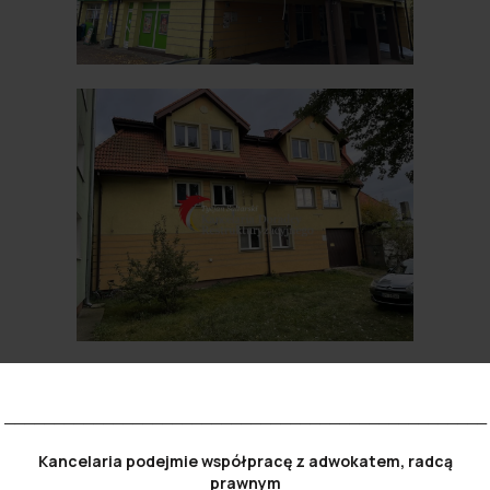
_________________________________________________
PRZETARGI
Kancelaria
podejmie współpracę z adwokatem, radcą
LISTA AKTUALNYCH
prawnym