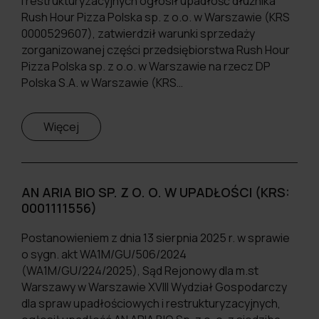
i restrukturyzacyjnych ogłosił upadłość dłużnika
Rush Hour Pizza Polska sp. z o.o. w Warszawie (KRS
0000529607), zatwierdził warunki sprzedaży
zorganizowanej części przedsiębiorstwa Rush Hour
Pizza Polska sp. z o.o. w Warszawie na rzecz DP
Polska S.A. w Warszawie (KRS…
Więcej
AN ARIA BIO SP. Z O. O. W UPADŁOŚCI (KRS:
0001111556)
Postanowieniem z dnia 13 sierpnia 2025 r. w sprawie
o sygn. akt WA1M/GU/506/2024
(WA1M/GU/224/2025), Sąd Rejonowy dla m.st
Warszawy w Warszawie XVIII Wydział Gospodarczy
dla spraw upadłościowych i restrukturyzacyjnych,