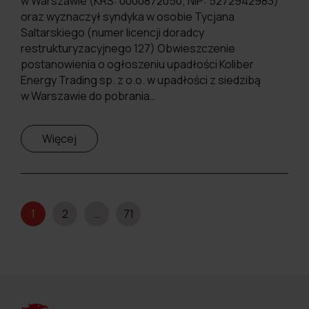
w Warszawie (KRS: 0000872050; NIP: 5272942983)
oraz wyznaczył syndyka w osobie Tycjana
Saltarskiego (numer licencji doradcy
restrukturyzacyjnego 127) Obwieszczenie
postanowienia o ogłoszeniu upadłości Koliber
Energy Trading sp. z o.o. w upadłości z siedzibą
w Warszawie do pobrania…
Więcej
Stronicowanie
1
2
…
71
wpisów