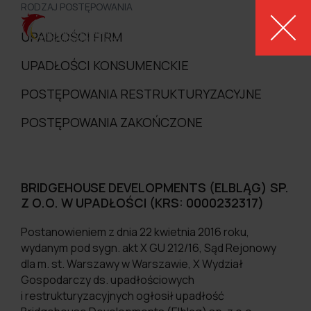
RODZAJ POSTĘPOWANIA
MENU
UPADŁOŚCI FIRM
UPADŁOŚCI KONSUMENCKIE
POSTĘPOWANIA RESTRUKTURYZACYJNE
POSTĘPOWANIA ZAKOŃCZONE
BRIDGEHOUSE DEVELOPMENTS (ELBLĄG) SP.
Z O.O. W UPADŁOŚCI (KRS: 0000232317)
Postanowieniem z dnia 22 kwietnia 2016 roku,
wydanym pod sygn. akt X GU 212/16, Sąd Rejonowy
dla m. st. Warszawy w Warszawie, X Wydział
Gospodarczy ds. upadłościowych
i restrukturyzacyjnych ogłosił upadłość