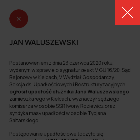
MENU
JAN WALUSZEWSKI
Postanowieniem z dnia 23 czerwca 2020 roku,
wydanym w sprawie o sygnaturze akt V GU 16/20, Sąd
Rejonowy w Kielcach, V Wydział Gospodarczy,
Sekcja ds. Upadłościowych i Restrukturyzacyjnych
ogłosił upadłość dłużnika Jana Waluszewskiego
zamieszkałego w Kielcach, wyznaczył sędziego-
komisarza w osobie SSR Iwony Róziewicz oraz
syndyka masy upadłości w osobie Tycjana
Saltarskiego.
Postępowanie upadłościowe toczyło się