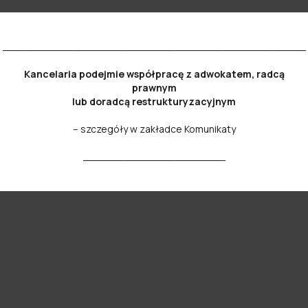
_________________________________________________
WYKAZ POSTĘPOWAŃ
Kancelaria
podejmie współpracę z adwokatem, radcą
AKTUALNIE PROWADZONE
prawnym
lub doradcą restrukturyzacyjnym
POSTĘPOWANIA
– szczegóły w zakładce Komunikaty
_______________________